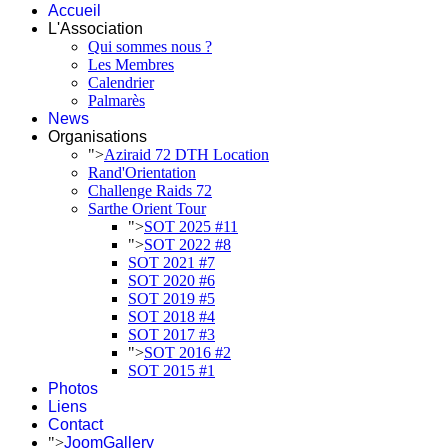
Accueil
L'Association
Qui sommes nous ?
Les Membres
Calendrier
Palmarès
News
Organisations
">
Aziraid 72 DTH Location
Rand'Orientation
Challenge Raids 72
Sarthe Orient Tour
">
SOT 2025 #11
">
SOT 2022 #8
SOT 2021 #7
SOT 2020 #6
SOT 2019 #5
SOT 2018 #4
SOT 2017 #3
">
SOT 2016 #2
SOT 2015 #1
Photos
Liens
Contact
">
JoomGallery