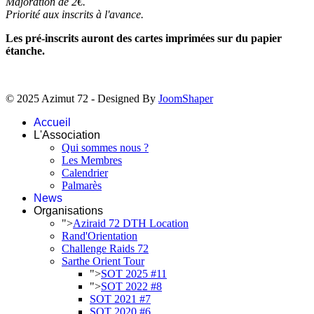
Majoration de 2€.
Priorité aux inscrits à l'avance.
Les pré-inscrits auront des cartes imprimées sur du papier
étanche.
© 2025 Azimut 72 - Designed By
JoomShaper
Accueil
L'Association
Qui sommes nous ?
Les Membres
Calendrier
Palmarès
News
Organisations
">
Aziraid 72 DTH Location
Rand'Orientation
Challenge Raids 72
Sarthe Orient Tour
">
SOT 2025 #11
">
SOT 2022 #8
SOT 2021 #7
SOT 2020 #6