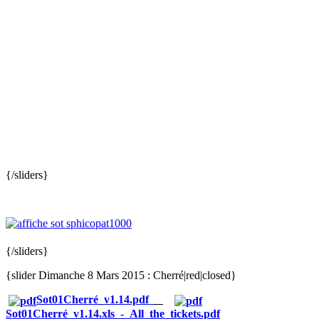
{/sliders}
{/sliders}
{slider Dimanche 8 Mars 2015 : Cherré|red|closed}
Sot01Cherré_v1.14.pdf
Sot01Cherré_v1.14.xls_-_All_the_tickets.pdf