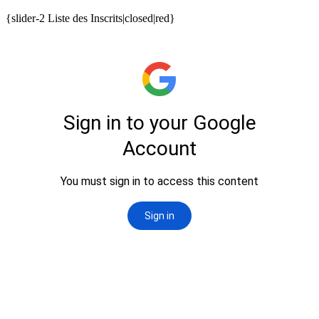
{slider-2 Liste des Inscrits|closed|red}