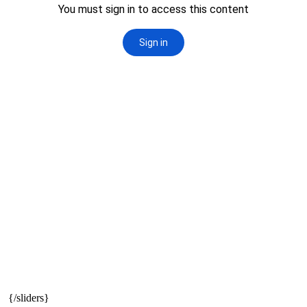
ns
{/sliders}
ces