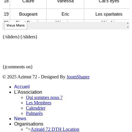
{/sliders}{/sliders}
{jcomments on}
© 2025 Azimut 72 - Designed By
JoomShaper
Accueil
L'Association
Qui sommes nous ?
Les Membres
Calendrier
Palmarès
News
Organisations
">
Aziraid 72 DTH Location