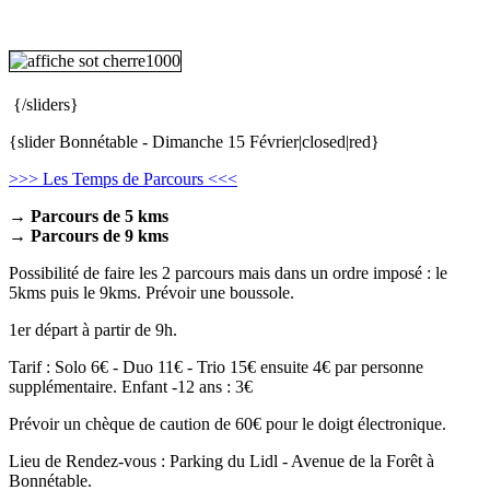
t
er
{/sliders}
{slider Bonnétable - Dimanche 15 Février|closed|red}
r
r
>>> Les Temps de Parcours <<<
→ Parcours de 5 kms
→ Parcours de 9 kms
Possibilité de faire les 2 parcours mais dans un ordre imposé : le
5kms puis le 9kms. Prévoir une boussole.
e
1er départ à partir de 9h.
Tarif : Solo 6€ - Duo 11€ - Trio 15€ ensuite 4€ par personne
supplémentaire. Enfant -12 ans : 3€
Prévoir un chèque de caution de 60€ pour le doigt électronique.
Lieu de Rendez-vous : Parking du Lidl - Avenue de la Forêt à
Bonnétable.