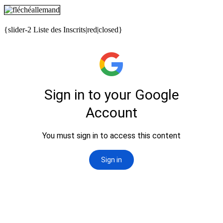
{slider-2 Liste des Inscrits|red|closed}